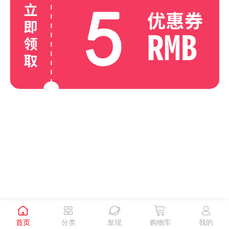





首页
分类
发现
购物车
我的