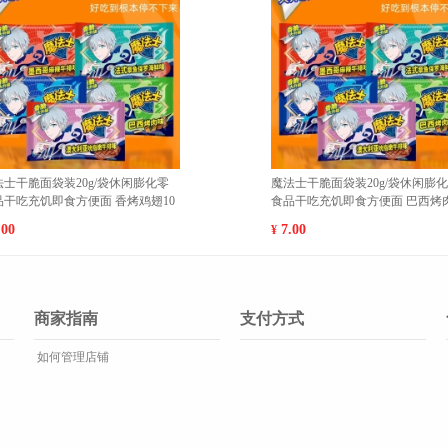
肉
新疆库尔勒香梨新鲜现摘特级梨子脆
新疆库尔
甜香酥梨5斤精选顺丰包邮【单果100-
甜香酥梨
120g】 大果(500g以上
120g】 
77.00
137.00
¥
¥
商家指南
支付方式
如何管理店铺