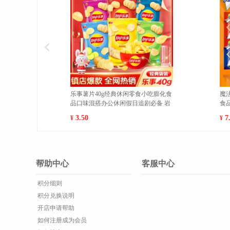
士干脆面袋装20g/袋休闲膨化零
海南黄肉菠萝蜜新鲜水果当季现摘
干吃充饥即食方便面 巴西烤肉10
厚多汁 热卖 10-14斤
00
46.00
¥
帮助中心
客服中心
积分细则
积分兑换说明
开店申请帮助
如何注册成为会员