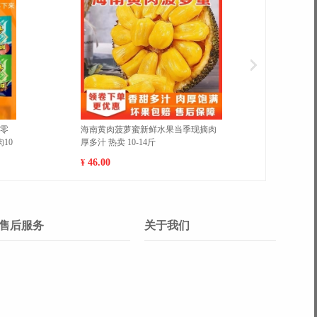
勒香梨新鲜现摘特级梨子脆
福建平和红心柚蜜柚当季水果新鲜红
5斤精选顺丰包邮【单果100-
肉柚包邮 小果（15-20cm） 5斤
大果(500g以上
35.00
¥
售后服务
关于我们