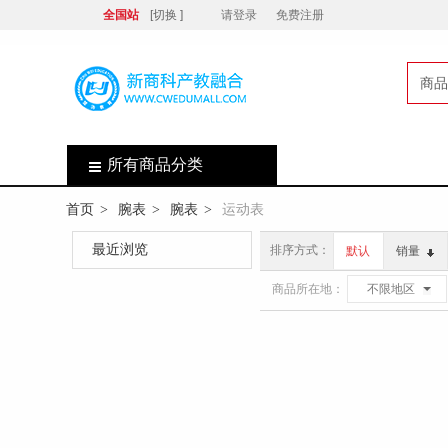
全国站
[切换 ]
请登录
免费注册
商品
店
所有商品分类
首页
腕表
腕表
运动表
>
>
>
最近浏览
排序方式：
默认
销量
商品所在地：
不限地区