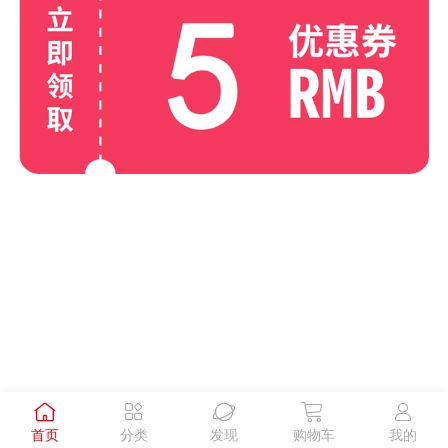





首页
分类
发现
购物车
我的