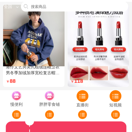
全国
港仔文艺男美式植绒连帽卫衣
Dior迪奥全新烈艳蓝金口红品
男冬季加绒加厚宽松复古帽衫
牌授权经典藤格纹饰带丝绒质
外套 XXL 加绒 5XL 灰色加绒
地999色号传奇红唇哑光 哑光
88
118
￥
￥
772
慢便利
胖胖零食铺
直播街
短视频