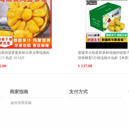
福建平和红心柚蜜柚当季水果新鲜红
天然植物软肌牛油果乳液改
肉柚包邮 小果（15-20cm） 5斤
润平衡水油紫苏水
35.00
89.00
¥
¥
商家指南
支付方式
如何管理店铺