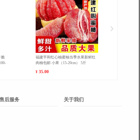
善粗糙温
南极人内裤 xxxl 黑色加黑色加深灰加
小
深灰
闲
图
25.00
¥
¥
售后服务
关于我们