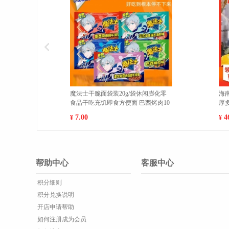
果当季现摘肉
新疆库尔勒香梨新鲜现摘特级梨子脆
甜香酥梨5斤精选顺丰包邮【单果100-
120g】 大果(500g以上
137.00
¥
帮助中心
客服中心
积分细则
积分兑换说明
开店申请帮助
如何注册成为会员