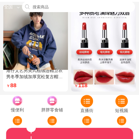
全国
港仔文艺男美式植绒连帽卫衣
Dior迪奥全新烈艳蓝金口红品
男冬季加绒加厚宽松复古帽衫
牌授权经典藤格纹饰带丝绒质
外套 XXL 加绒 5XL 灰色加绒
地999色号传奇红唇哑光 哑光
88
118
￥
￥
772
慢便利
胖胖零食铺
直播街
短视频