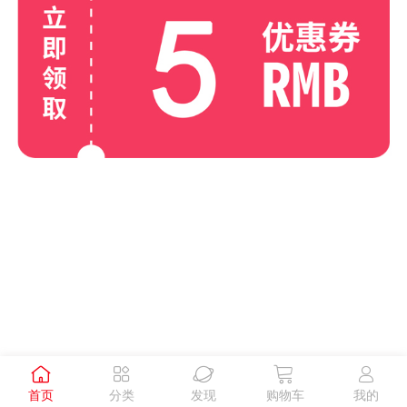





首页
分类
发现
购物车
我的