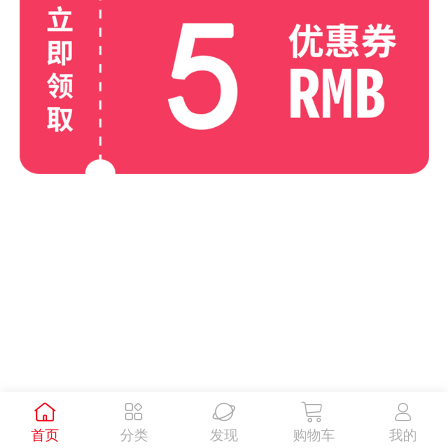





首页
分类
发现
购物车
我的