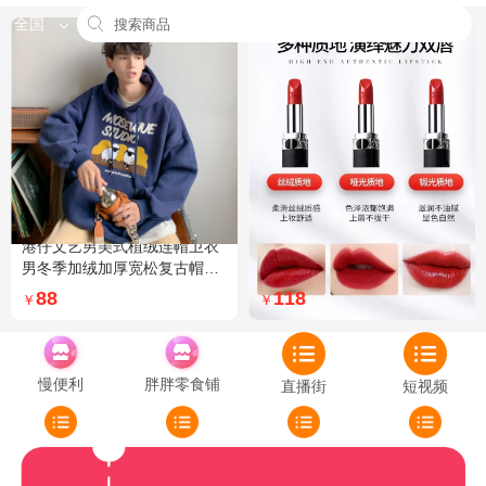
全国
港仔文艺男美式植绒连帽卫衣
Dior迪奥全新烈艳蓝金口红品
男冬季加绒加厚宽松复古帽衫
牌授权经典藤格纹饰带丝绒质
外套 XXL 加绒 5XL 灰色加绒
地999色号传奇红唇哑光 哑光
88
118
￥
￥
772
慢便利
胖胖零食铺
直播街
短视频