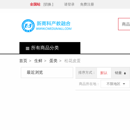
全国站
[切换 ]
请登录
免费注册
商品
店
所有商品分类
首页
生鲜
蛋类
松花皮蛋
>
>
>
最近浏览
排序方式：
默认
销量
商品所在地：
不限地区