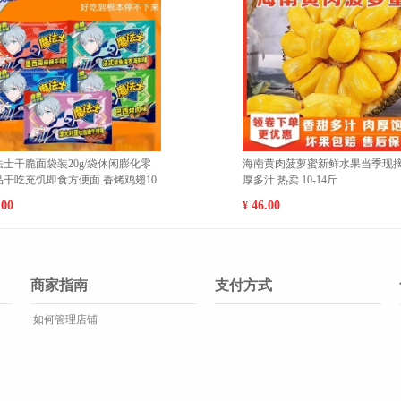
法士干脆面袋装20g/袋休闲膨化零
海南黄肉菠萝蜜新鲜水果当季现
品干吃充饥即食方便面 香烤鸡翅10
厚多汁 热卖 10-14斤
1
.00
46.00
¥
商家指南
支付方式
如何管理店铺