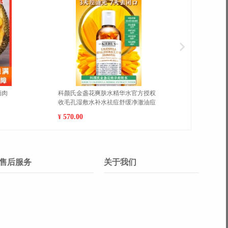
摘肉
科颜氏金盏花爽肤水精华水官方授权
新疆库
收毛孔湿敷水补水祛痘舒缓净澈油痘
甜香酥梨
闭口 500ml
120g】
570.00
77.00
¥
¥
售后服务
关于我们