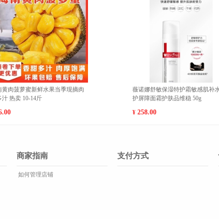
级梨子脆
新疆库尔勒香梨新鲜现摘特级梨子脆
福
果100-
甜香酥梨5斤精选顺丰包邮【单果100-
肉
120g】 大果(500g以上
137.00
3
¥
¥
商家指南
支付方式
如何管理店铺