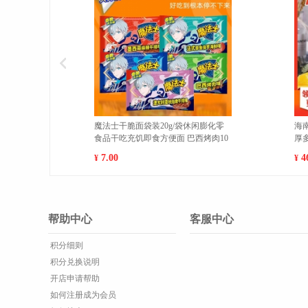
薇诺娜舒敏保湿特护霜敏感肌补水修
新疆库尔勒香梨新鲜现摘特
护屏障面霜护肤品维稳 50g
甜香酥梨5斤精选顺丰包邮【单
120g】 大果(500g以上
258.00
77.00
¥
¥
帮助中心
客服中心
积分细则
积分兑换说明
开店申请帮助
如何注册成为会员