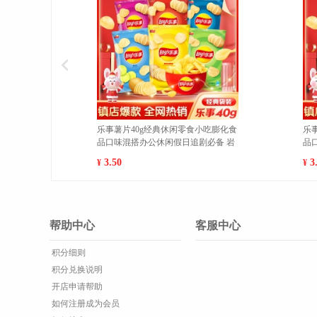
乐事薯片40g经典休闲零食小吃膨化食
魔法士干脆面袋装20g/袋休
品口味混搭办公休闲假日追剧必备 经
食品干吃充饥即食方便面 吮
典原味 1
10包 1
3.50
7.00
¥
¥
帮助中心
客服中心
积分细则
积分兑换说明
开店申请帮助
如何注册成为会员