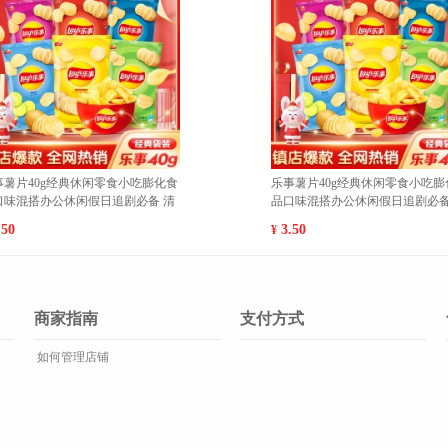
闲膨化零
魔法士干脆面袋装20g/袋休闲膨化零
薇
指嫩牛排
食品干吃充饥即食方便面 巴西烤肉10
护
包 1
7.00
2
¥
¥
商家指南
支付方式
如何管理店铺