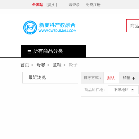
全国站
[切换 ]
请登录
免费注册
商品
店
所有商品分类
首页
母婴
童鞋
靴子
>
>
>
最近浏览
排序方式：
默认
销量
商品所在地：
不限地区