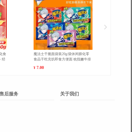
诺娜舒敏保湿特护霜敏感肌补水修
南极人内裤 xxxl 黑色加黑色加
屏障面霜护肤品维稳 50g
深灰
58.00
25.00
¥
售后服务
关于我们