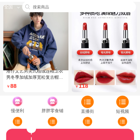
全国
港仔文艺男美式植绒连帽卫衣
Dior迪奥全新烈艳蓝金口红品
男冬季加绒加厚宽松复古帽衫
牌授权经典藤格纹饰带丝绒质
外套 XXL 加绒 5XL 灰色加绒
地999色号传奇红唇哑光 哑光
88
118
￥
￥
772
慢便利
胖胖零食铺
直播街
短视频