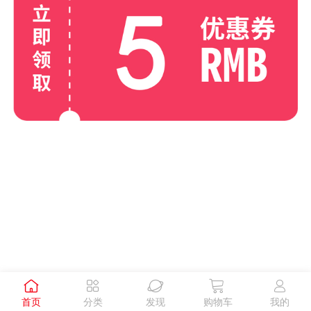





首页
分类
发现
购物车
我的