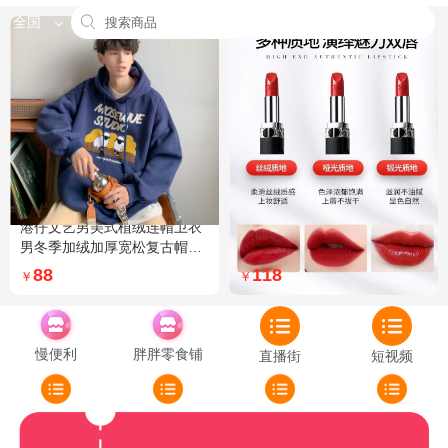
全国
港仔文艺男美式植绒连帽卫衣
Dior迪奥全新烈艳蓝金口红品
男冬季加绒加厚宽松复古帽衫
牌授权经典藤格纹饰带丝绒质
外套 XXL 加绒 5XL 灰色加绒
地999色号传奇红唇哑光 哑光
88
118
￥
￥
772
慢便利
胖胖零食铺
直播街
短视频