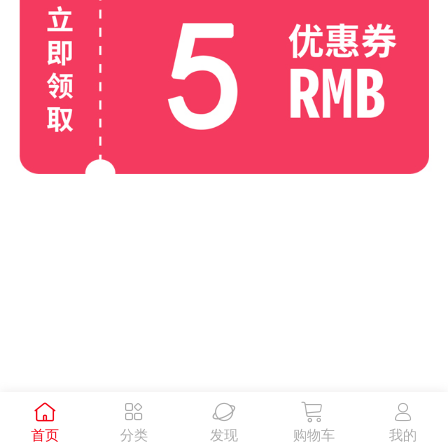





首页
分类
发现
购物车
我的