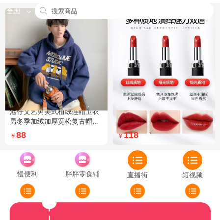
全国
港仔文艺男美式植绒连帽卫衣
Dior迪奥全新烈艳蓝金口红品
男冬季加绒加厚宽松复古帽衫
牌授权经典藤格纹饰带丝绒质
外套 XXL 加绒 5XL 灰色加绒
地999色号传奇红唇哑光 哑光
88
118
￥
￥
772
慢便利
胖胖零食铺
直播街
短视频