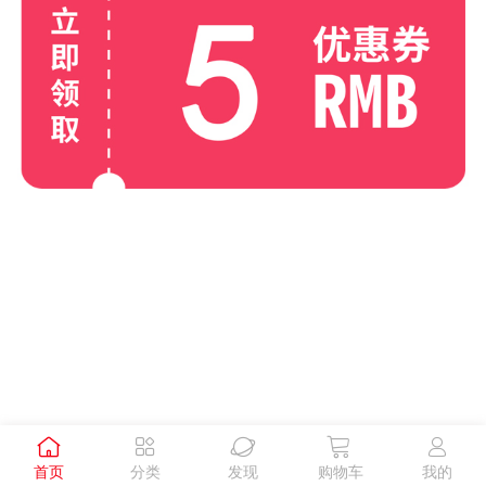





首页
分类
发现
购物车
我的