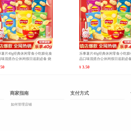
乐事薯片40g经典休闲零食小吃膨化食
爱敬粉底液干皮油皮
品口味混搭办公休闲假日追剧必备 经
不脱妆控油水润奶
典原味 1
水润遮瑕#23
3.50
99.00
¥
¥
商家指南
支付方式
如何管理店铺