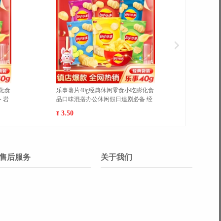
遮瑕保湿24h持久
香蕉脆片水果干芭蕉干香脆可口休闲
油肌轻薄服帖保湿
零食学生零食
6.80
¥
售后服务
关于我们