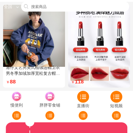
全国
港仔文艺男美式植绒连帽卫衣
Dior迪奥全新烈艳蓝金口红品
男冬季加绒加厚宽松复古帽衫
牌授权经典藤格纹饰带丝绒质
外套 XXL 加绒 5XL 灰色加绒
地999色号传奇红唇哑光 哑光
88
118
￥
￥
772
慢便利
胖胖零食铺
直播街
短视频