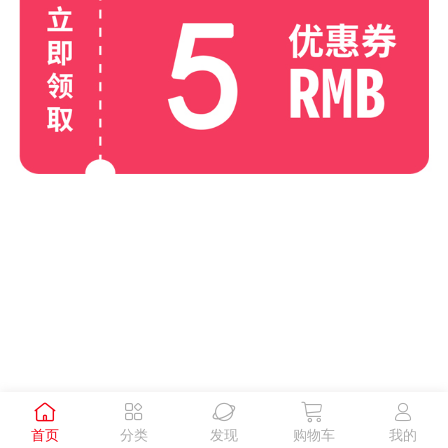





首页
分类
发现
购物车
我的