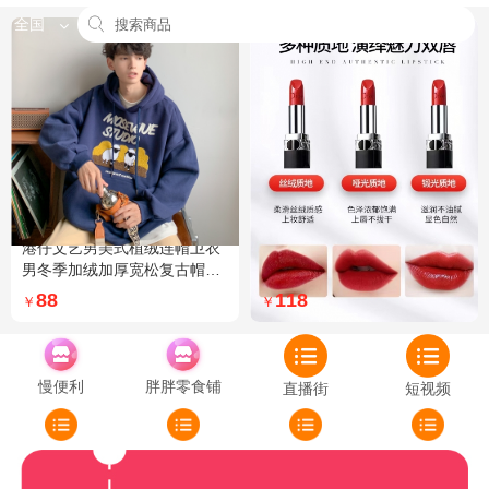
全国
港仔文艺男美式植绒连帽卫衣
Dior迪奥全新烈艳蓝金口红品
男冬季加绒加厚宽松复古帽衫
牌授权经典藤格纹饰带丝绒质
外套 XXL 加绒 5XL 灰色加绒
地999色号传奇红唇哑光 哑光
88
118
￥
￥
772
慢便利
胖胖零食铺
直播街
短视频