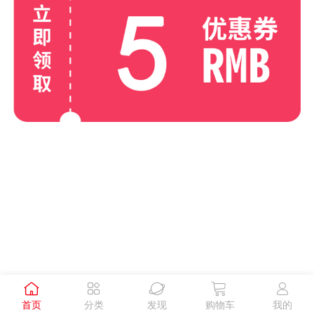





首页
分类
发现
购物车
我的