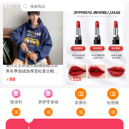
全国
港仔文艺男美式植绒连帽卫衣
Dior迪奥全新烈艳蓝金口红品
男冬季加绒加厚宽松复古帽衫
牌授权经典藤格纹饰带丝绒质
外套 XXL 加绒 5XL 灰色加绒
地999色号传奇红唇哑光 哑光
88
118
￥
￥
772
慢便利
胖胖零食铺
直播街
短视频