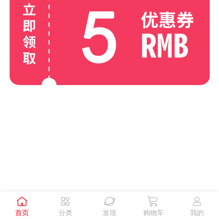





首页
分类
发现
购物车
我的