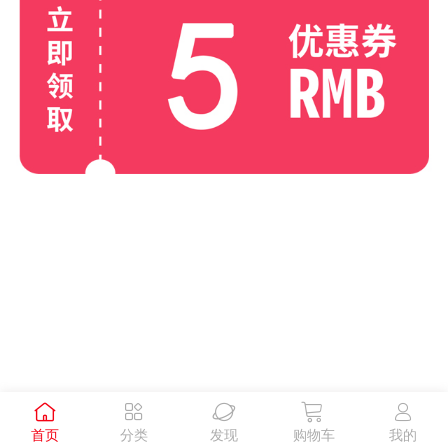





首页
分类
发现
购物车
我的