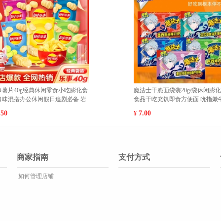
零
南极人内裤 XXL 黑色加黑色加深灰加
香蕉脆片
10
深灰
零食学生
25.00
6.80
¥
¥
商家指南
支付方式
如何管理店铺