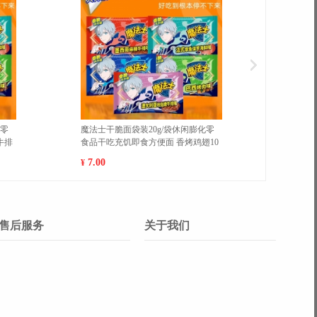
水果干芭蕉干香脆可口休闲
蔓越莓干水果干果脯学生宿舍休闲零
零食
食办公室零食
9.80
¥
售后服务
关于我们