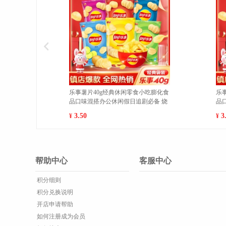
士干脆面袋装20g/袋休闲膨化零
魔法士干脆面袋装20g/袋休闲膨化
干吃充饥即食方便面 吮指嫩牛排
食品干吃充饥即食方便面 香烤鸡翅
1
包 1
00
7.00
¥
帮助中心
客服中心
积分细则
积分兑换说明
开店申请帮助
如何注册成为会员