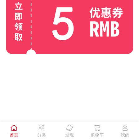





首页
分类
发现
购物车
我的