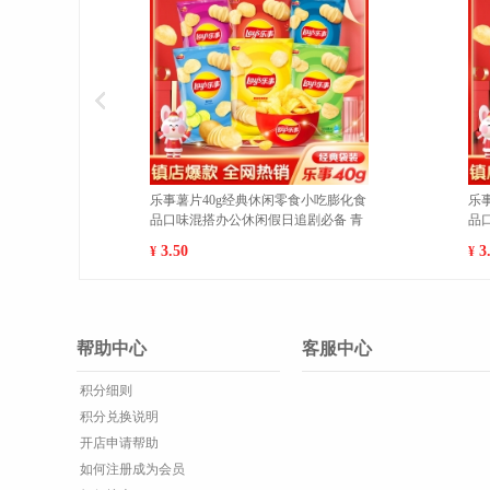
吃膨化食
乐事薯片40g经典休闲零食小吃膨化食
乐
必备 红
品口味混搭办公休闲假日追剧必备 青
品
柠味 1
烤味
3.50
3
¥
¥
帮助中心
客服中心
积分细则
积分兑换说明
开店申请帮助
如何注册成为会员