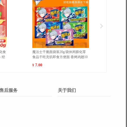
化食
魔法士干脆面袋装20g/袋休闲膨化零
魔法士干
 经
食品干吃充饥即食方便面 香烤鸡翅10
食品干吃
包 1
包 1
7.00
7.00
¥
¥
售后服务
关于我们