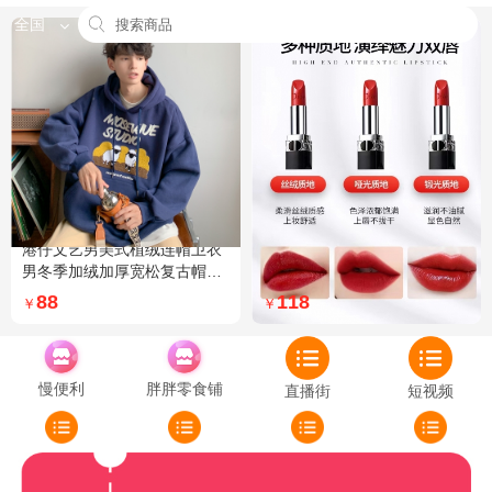
全国
港仔文艺男美式植绒连帽卫衣
Dior迪奥全新烈艳蓝金口红品
男冬季加绒加厚宽松复古帽衫
牌授权经典藤格纹饰带丝绒质
外套 XXL 加绒 5XL 灰色加绒
地999色号传奇红唇哑光 哑光
88
118
￥
￥
772
慢便利
胖胖零食铺
直播街
短视频