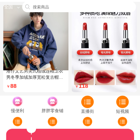
全国
港仔文艺男美式植绒连帽卫衣
Dior迪奥全新烈艳蓝金口红品
男冬季加绒加厚宽松复古帽衫
牌授权经典藤格纹饰带丝绒质
外套 XXL 加绒 5XL 灰色加绒
地999色号传奇红唇哑光 哑光
88
118
￥
￥
772
慢便利
胖胖零食铺
直播街
短视频