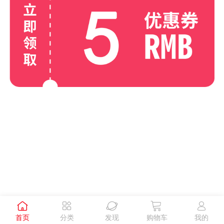





首页
分类
发现
购物车
我的