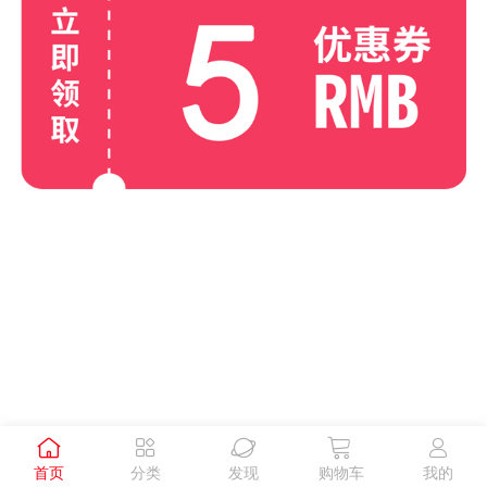





首页
分类
发现
购物车
我的