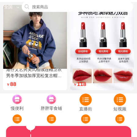
全国
港仔文艺男美式植绒连帽卫衣
Dior迪奥全新烈艳蓝金口红品
男冬季加绒加厚宽松复古帽衫
牌授权经典藤格纹饰带丝绒质
外套 XXL 加绒 5XL 灰色加绒
地999色号传奇红唇哑光 哑光
88
118
￥
￥
772
慢便利
胖胖零食铺
直播街
短视频