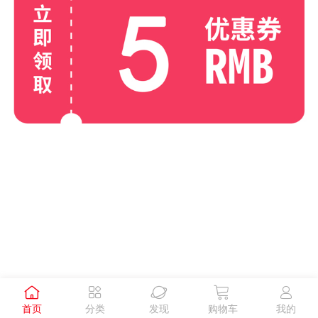





首页
分类
发现
购物车
我的