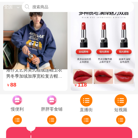
全国
港仔文艺男美式植绒连帽卫衣
Dior迪奥全新烈艳蓝金口红品
男冬季加绒加厚宽松复古帽衫
牌授权经典藤格纹饰带丝绒质
外套 XXL 加绒 5XL 灰色加绒
地999色号传奇红唇哑光 哑光
88
118
￥
￥
772
慢便利
胖胖零食铺
直播街
短视频