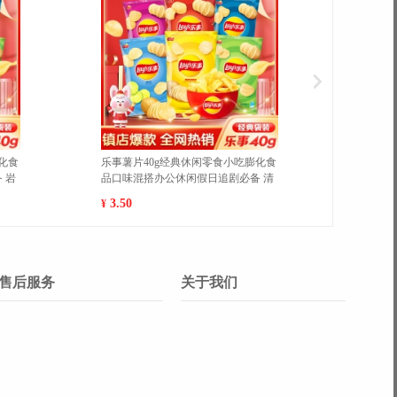
魔法士干脆面袋装20g/袋休闲膨化零
魔法士干脆面袋装20g/袋
食品干吃充饥即食方便面 吮指嫩牛排
食品干吃充饥即食方便面 
10包 1
包 1
7.00
7.00
¥
¥
售后服务
关于我们