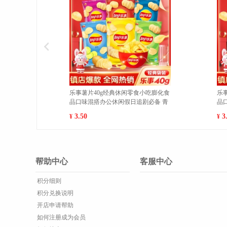
乐事薯片40g经典休闲零食小吃膨化食
乐事薯片40g经典休
品口味混搭办公休闲假日追剧必备 岩
品口味混搭办公休闲
烧海苔味 1
新黄瓜味 1
3.50
3.50
¥
¥
帮助中心
客服中心
积分细则
积分兑换说明
开店申请帮助
如何注册成为会员