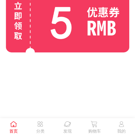





首页
分类
发现
购物车
我的