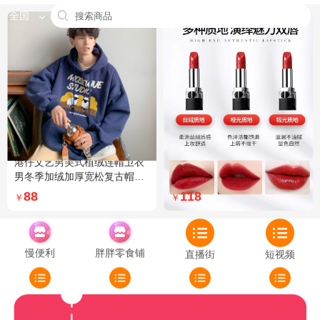
全国
港仔文艺男美式植绒连帽卫衣
Dior迪奥全新烈艳蓝金口红品
男冬季加绒加厚宽松复古帽衫
牌授权经典藤格纹饰带丝绒质
外套 XXL 加绒 5XL 灰色加绒
地999色号传奇红唇哑光 哑光
88
118
￥
￥
772
慢便利
胖胖零食铺
直播街
短视频