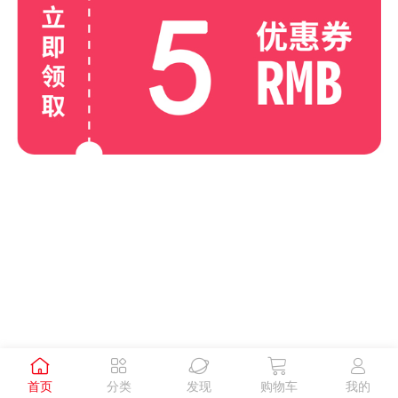





首页
分类
发现
购物车
我的