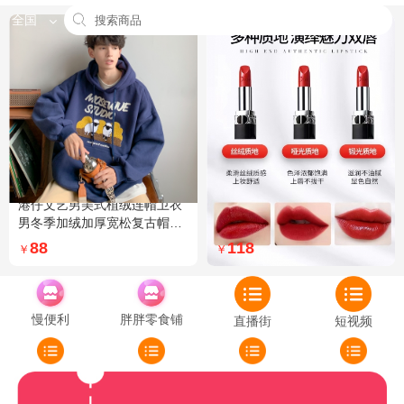
全国
港仔文艺男美式植绒连帽卫衣
Dior迪奥全新烈艳蓝金口红品
男冬季加绒加厚宽松复古帽衫
牌授权经典藤格纹饰带丝绒质
外套 XXL 加绒 5XL 灰色加绒
地999色号传奇红唇哑光 哑光
88
118
￥
￥
772
慢便利
胖胖零食铺
直播街
短视频