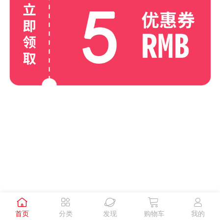





首页
分类
发现
购物车
我的