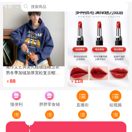
全国
港仔文艺男美式植绒连帽卫衣
Dior迪奥全新烈艳蓝金口红品
男冬季加绒加厚宽松复古帽衫
牌授权经典藤格纹饰带丝绒质
外套 XXL 加绒 5XL 灰色加绒
地999色号传奇红唇哑光 哑光
88
118
￥
￥
772
慢便利
胖胖零食铺
直播街
短视频