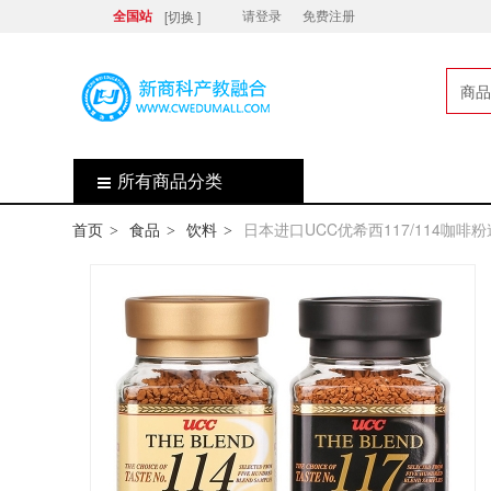
[切换 ]
全国站
请登录
免费注册
商品
店
所有商品分类
首页
食品
饮料
日本进口UCC优希西117/114咖啡粉
>
>
>