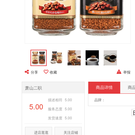
分享
收藏
举报
萧山二职
商品详情
商
描述相符
5.00
品牌：
5.00
服务态度
5.00
发货速度
5.00
进店逛逛
关注店铺